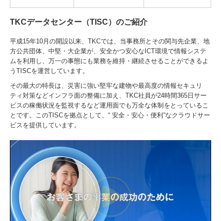
TKCデータセンター（TISC）のご紹介
平成15年10月の開設以来、TKCでは、当事務所とその関与先企業、地
方公共団体、中堅・大企業が、安全かつ安心なICT環境で情報システ
ムを利用し、万一の事態にも業務を維持・継続させることができるよ
うTISCを運営しています。
その最大の特長は、災害に強い堅牢な建物や最高度の情報セキュリ
ティ対策などインフラ面の整備に加え、TKC社員が24時間365日サー
ビスの稼働状況を監視するなど運用面でも万全な体制をとっているこ
とです。このTISCを拠点として、“ 安全・安心・便利”なクラウドサー
ビスを提供しています。