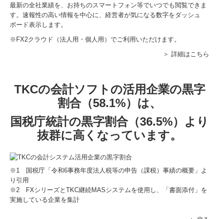
最新の全社業績を、お持ちのスマートフォン等でいつでも閲覧できま
す。速報性の高い情報を中心に、経営者が気になる数字をダッシュ
ボード表示します。
※FX2クラウド（法人用・個人用）でご利用いただけます。
＞ 詳細はこちら
TKCの会計ソフトの活用企業の黒字
割合（58.1%）は、
国税庁統計の黒字割合（36.5%）より
抜群に高くなっています。
※1 国税庁「令和6事務年度法人税等の申告（課税）事績の概要」よ
り引用
※2 FXシリーズと
TKC継続MASシステム
を使用し、「
書面添付
」を
実施している企業を集計