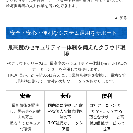
給与担当者の入力作業を省力化できます。
▲ 戻る
安全・安心・便利なシステム運用をサポート
最高度のセキュリティー体制を備えたクラウド環
境
FXクラウドシリーズは、最高度のセキュリティー体制を備えたTKCの
データセンターを利用して提供します。
TKC社員が、24時間365日有人による常駐監視等を実施し、厳格な管
理基準に則って、貴社の大切なデータをお預かりします。
安全
安心
便利
最新技術を駆使
国内法に準拠した厳
自社データセンター
し、災害等への備
格な個人情報管理体
だからこそできる
えも万全
制の下
万全なサポートと高
堅ろうでセキュア
TKC社員がデータを
付加価値サービスの
な環境
保護
提供