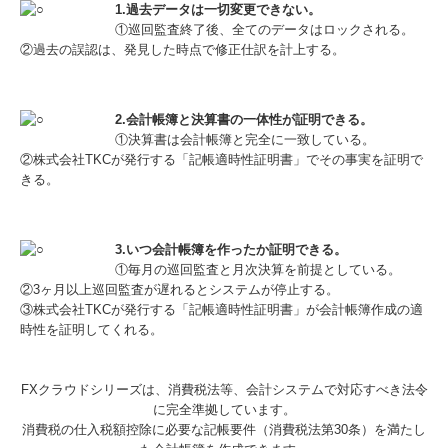
1.過去データは一切変更できない。
①巡回監査終了後、全てのデータはロックされる。
②過去の誤認は、発見した時点で修正仕訳を計上する。
2.会計帳簿と決算書の一体性が証明できる。
①決算書は会計帳簿と完全に一致している。
②株式会社TKCが発行する「記帳適時性証明書」でその事実を証明で
きる。
3.いつ会計帳簿を作ったか証明できる。
①毎月の巡回監査と月次決算を前提としている。
②3ヶ月以上巡回監査が遅れるとシステムが停止する。
③株式会社TKCが発行する「記帳適時性証明書」が会計帳簿作成の適
時性を証明してくれる。
FXクラウドシリーズは、消費税法等、会計システムで対応すべき法令
に完全準拠しています。
消費税の仕入税額控除に必要な記帳要件（消費税法第30条）を満たし