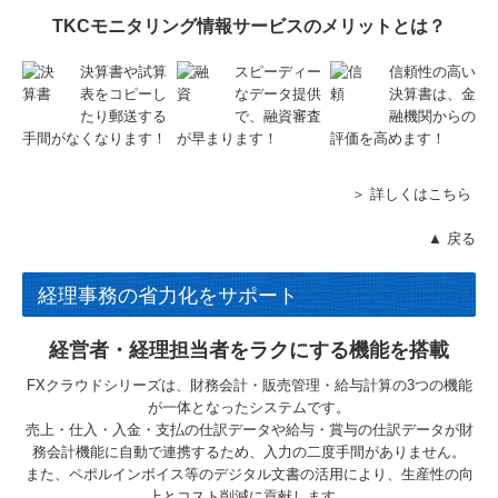
TKCモニタリング情報サービスのメリットとは？
決算書や試算
スピーディー
信頼性の高い
表をコピーし
なデータ提供
決算書は、金
たり郵送する
で、融資審査
融機関からの
手間がなくなります！
が早まります！
評価を高めます！
＞ 詳しくはこちら
▲ 戻る
経理事務の省力化をサポート
経営者・経理担当者をラクにする機能を搭載
FXクラウドシリーズは、財務会計・販売管理・給与計算の3つの機能
が一体となったシステムです。
売上・仕入・入金・支払の仕訳データや給与・賞与の仕訳データが財
務会計機能に自動で連携するため、入力の二度手間がありません。
また、ペポルインボイス等のデジタル文書の活用により、生産性の向
上とコスト削減に貢献します。