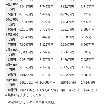
4億5,000
4,044万円
3,747万円
3,613万円
3,517万円
万円
5億円
4,756万円
4,422万円
4,246万円
4,125万円
5億5,000
5,469万円
5,097万円
4,883万円
4,747万円
万円
6億円
6,181万円
5,772万円
5,521万円
5,385万円
6億5,000
6,894万円
6,447万円
6,158万円
6,022万円
万円
7億円
7,606万円
7,122万円
6,830万円
6,660万円
7億5,000
8,319万円
7,797万円
7,506万円
7,297万円
万円
8億円
9,031万円
8,472万円
8,180万円
7,935万円
8億5,000
9,756万円
9,150万円
8,855万円
8,572万円
万円
9億円
1億543万円
9,919万円
9,582万円
9,285万円
9億5,000
1億1,331万円
1億688万円
1億313万円
1億16万円
万円
10億円
1億2,118万円
1億1,457万円
1億1,045万円
1億747万円
家族構成を入力してください。
【法定相続人が子の場合の相続税額】