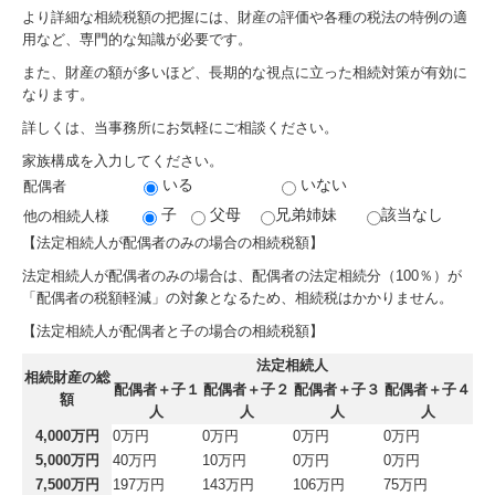
お問合せ
より詳細な相続税額の把握には、財産の評価や各種の税法の特例の適
用など、専門的な知識が必要です。
お知らせ
また、財産の額が多いほど、長期的な視点に立った相続対策が有効に
なります。
詳しくは、当事務所にお気軽にご相談ください。
家族構成を入力してください。
いる
いない
配偶者
子
父母
兄弟姉妹
該当なし
他の相続人様
【法定相続人が配偶者のみの場合の相続税額】
法定相続人が配偶者のみの場合は、配偶者の法定相続分（100％）が
「配偶者の税額軽減」の対象となるため、相続税はかかりません。
【法定相続人が配偶者と子の場合の相続税額】
法定相続人
相続財産の総
配偶者＋子１
配偶者＋子２
配偶者＋子３
配偶者＋子４
額
人
人
人
人
4,000万円
0万円
0万円
0万円
0万円
5,000万円
40万円
10万円
0万円
0万円
7,500万円
197万円
143万円
106万円
75万円