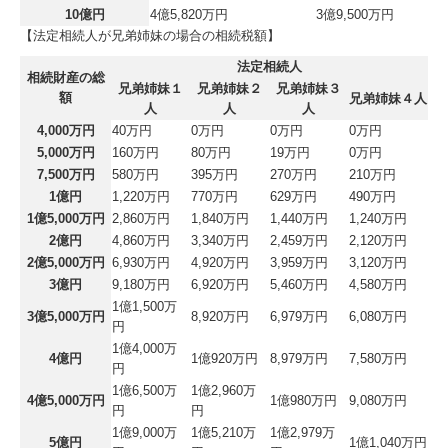
10億円
4億5,820万円
3億9,500万円
【法定相続人が兄弟姉妹の場合の相続税額】
法定相続人
相続財産の総
兄弟姉妹１
兄弟姉妹２
兄弟姉妹３
額
兄弟姉妹４人
人
人
人
4,000万円
40万円
0万円
0万円
0万円
5,000万円
160万円
80万円
19万円
0万円
7,500万円
580万円
395万円
270万円
210万円
1億円
1,220万円
770万円
629万円
490万円
1億5,000万円
2,860万円
1,840万円
1,440万円
1,240万円
2億円
4,860万円
3,340万円
2,459万円
2,120万円
2億5,000万円
6,930万円
4,920万円
3,959万円
3,120万円
3億円
9,180万円
6,920万円
5,460万円
4,580万円
1億1,500万
3億5,000万円
8,920万円
6,979万円
6,080万円
円
1億4,000万
4億円
1億920万円
8,979万円
7,580万円
円
1億6,500万
1億2,960万
4億5,000万円
1億980万円
9,080万円
円
円
1億9,000万
1億5,210万
1億2,979万
5億円
1億1,040万円